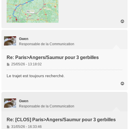
H
a
u
t
Gwen
Responsable de la Communication
Re: Paris>Angers/Saumur pour 3 gerbilles
M
25/05/26 - 13:18:02
e
s
Le trajet est toujours recherché.
s
H
a
a
g
u
e
t
Gwen
Responsable de la Communication
Re: [CLOS] Paris>Angers/Saumur pour 3 gerbilles
M
31/05/26 - 16:33:46