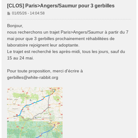
[CLOS] Paris>Angers/Saumur pour 3 gerbilles
M
01/05/26 - 14:04:58
e
s
Bonjour,
s
nous recherchons un trajet Paris>Angers/Saumur à partir du 7
a
mai pour que 3 gerbilles prochainement réhabilitées de
g
laboratoire rejoignent leur adoptante.
e
Le trajet est recherché les après-midi, tous les jours, sauf du
15 au 24 mai.
Pour toute proposition, merci d'écrire à
gerbilles@white-rabbit.org