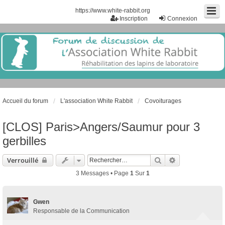
https://www.white-rabbit.org
Inscription
Connexion
Accueil du forum
L'association White Rabbit
Covoiturages
[CLOS] Paris>Angers/Saumur pour 3
gerbilles
Rechercher
Recherche Ava
Verrouillé
3 Messages • Page
1
Sur
1
Gwen
Responsable de la Communication