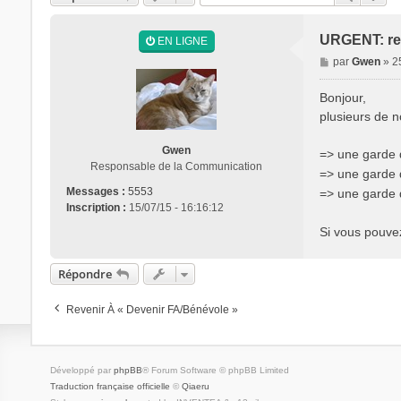
URGENT: rec
EN LIGNE
M
par
Gwen
»
2
e
s
Bonjour,
s
plusieurs de n
a
g
Gwen
=> une garde d
e
Responsable de la Communication
=> une garde d
Messages :
5553
=> une garde d
Inscription :
15/07/15 - 16:16:12
Si vous pouvez
Répondre
Revenir À « Devenir FA/bénévole »
Développé par
phpBB
® Forum Software © phpBB Limited
Traduction française officielle
©
Qiaeru