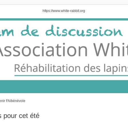
https://www.white-rabbit.org
nir FA/bénévole
 pour cet été
her
herche Avancée