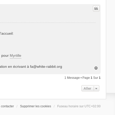
'accueil:
) pour
Myrtille
ation en écrivant à
fa@white-rabbit.org
H
a
u
1 Message • Page
1
Sur
1
t
Aller
 contacter
Supprimer les cookies
Fuseau horaire sur
UTC+02:00