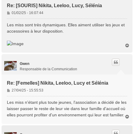
Re: [SOURIS] Nikita, Leeloo, Lucy, Sélénia
M
01/02/25 - 16:07:44
e
s
Les miss sont très dynamiques. Elles aiment utiliser les jeux et
s
accessoires à leur disposition.
a
g
e
H
a
u
t
Gwen
Responsable de la Communication
Re: [Femelles] Nikita, Leeloo, Lucy et Sélénia
M
27/04/25 - 15:55:53
e
s
Les miss n'étant plus toute jeunes, l'association a décidé de les
s
laisser passer le reste de leur vie dans leur famille d'accueil où
a
elles pourront profiter d'un environnement qui leur est familier.
H
g
a
e
u
t