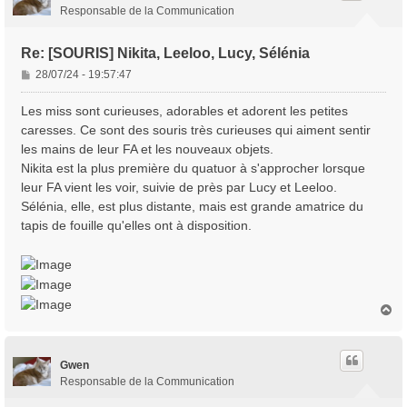
Responsable de la Communication
Re: [SOURIS] Nikita, Leeloo, Lucy, Sélénia
M
28/07/24 - 19:57:47
e
s
Les miss sont curieuses, adorables et adorent les petites
s
caresses. Ce sont des souris très curieuses qui aiment sentir
a
les mains de leur FA et les nouveaux objets.
g
Nikita est la plus première du quatuor à s'approcher lorsque
e
leur FA vient les voir, suivie de près par Lucy et Leeloo.
Sélénia, elle, est plus distante, mais est grande amatrice du
tapis de fouille qu'elles ont à disposition.
H
a
u
t
Gwen
Responsable de la Communication