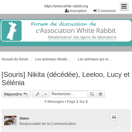
https://www.white-rabbit.org
Inscription
Connexion
Accueil du forum
Les animaux réhabilités de laboratoire
Les animaux qui restent à l'association
[Souris] Nikita (décédée), Leeloo, Lucy et
Sélénia
Rechercher
Recherche Avan
Répondre
5 Messages • Page
1
Sur
1
Gwen
Responsable de la Communication