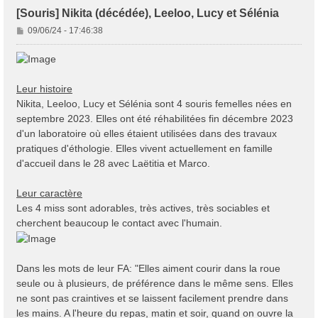
[Souris] Nikita (décédée), Leeloo, Lucy et Sélénia
M
09/06/24 - 17:46:38
e
s
s
a
Leur histoire
g
Nikita, Leeloo, Lucy et Sélénia sont 4 souris femelles nées en
e
septembre 2023. Elles ont été réhabilitées fin décembre 2023
d'un laboratoire où elles étaient utilisées dans des travaux
pratiques d'éthologie. Elles vivent actuellement en famille
d'accueil dans le 28 avec Laëtitia et Marco.
Leur caractère
Les 4 miss sont adorables, très actives, très sociables et
cherchent beaucoup le contact avec l'humain.
Dans les mots de leur FA: "Elles aiment courir dans la roue
seule ou à plusieurs, de préférence dans le même sens. Elles
ne sont pas craintives et se laissent facilement prendre dans
les mains. A l'heure du repas, matin et soir, quand on ouvre la