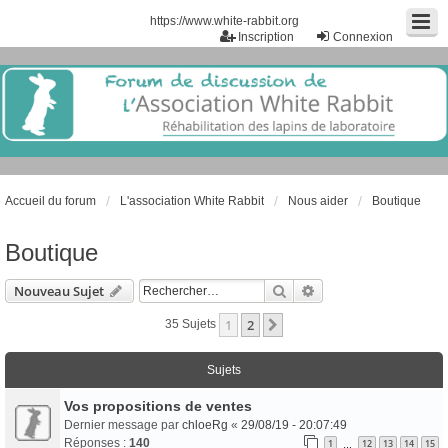
https://www.white-rabbit.org
Inscription
Connexion
Accueil du forum
L'association White Rabbit
Nous aider
Boutique
Boutique
Rechercher
Recherche Avancée
Nouveau Sujet
1
2
Suivant
35 Sujets
Sujets
Vos propositions de ventes
Dernier message par
chloeRg
«
29/08/19 - 20:07:49
Réponses :
140
1
12
13
14
15
…