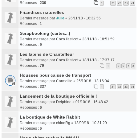
Réponses :
230
1
21
22
23
24
…
Friandises naturelles
Dernier message par
Julie
«
26/11/18 - 16:32:55
Réponses :
1
Scrapbooking (cartes...)
Dernier message par
Coco l'asticot
«
23/11/18 - 18:51:59
Réponses :
9
Les lapins de Chantefleur
Dernier message par
Coco l'asticot
«
18/11/18 - 17:37:17
Réponses :
79
1
5
6
7
8
…
Housses pour caisse de transport
Dernier message par
Carmelite
«
25/10/18 - 13:16:04
Réponses :
337
1
31
32
33
34
…
Lancement de la boutique officielle !
Dernier message par
Delphine
«
01/10/18 - 16:48:42
Réponses :
6
La boutique de White Rabbit
Dernier message par
chloeRg
«
13/09/18 - 10:31:29
Réponses :
6
Nos t-shirts exclusifs WAAH