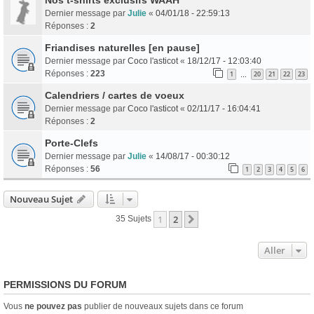
Dernier message par
Julie
«
04/01/18 - 22:59:13
Réponses :
2
Friandises naturelles [en pause]
Dernier message par
Coco l'asticot
«
18/12/17 - 12:03:40
Réponses :
223
1
20
21
22
23
…
Calendriers / cartes de voeux
Dernier message par
Coco l'asticot
«
02/11/17 - 16:04:41
Réponses :
2
Porte-Clefs
Dernier message par
Julie
«
14/08/17 - 00:30:12
Réponses :
56
1
2
3
4
5
6
Nouveau Sujet
1
2
Suivant
35 Sujets
Aller
PERMISSIONS DU FORUM
Vous
ne pouvez pas
publier de nouveaux sujets dans ce forum