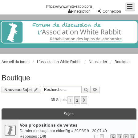
https://www.white-rabbit.org
Inscription
Connexion
Accueil du forum
L'association White Rabbit
Nous aider
Boutique
Boutique
Rechercher
Recherche Avancée
Nouveau Sujet
1
2
Suivant
35 Sujets
Sujets
Vos propositions de ventes
Dernier message par
chloeRg
«
29/08/19 - 20:07:49
Réponses :
140
1
12
13
14
15
…