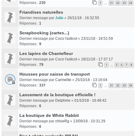
Réponses :
230
1
21
22
23
24
…
Friandises naturelles
Dernier message par
Julie
«
26/11/18 - 16:32:55
Réponses :
1
Scrapbooking (cartes...)
Dernier message par
Coco l'asticot
«
23/11/18 - 18:51:59
Réponses :
9
Les lapins de Chantefleur
Dernier message par
Coco l'asticot
«
18/11/18 - 17:37:17
Réponses :
79
1
5
6
7
8
…
Housses pour caisse de transport
Dernier message par
Carmelite
«
25/10/18 - 13:16:04
Réponses :
337
1
31
32
33
34
…
Lancement de la boutique officielle !
Dernier message par
Delphine
«
01/10/18 - 16:48:42
Réponses :
6
La boutique de White Rabbit
Dernier message par
chloeRg
«
13/09/18 - 10:31:29
Réponses :
6
Nos t-shirts exclusifs WAAH