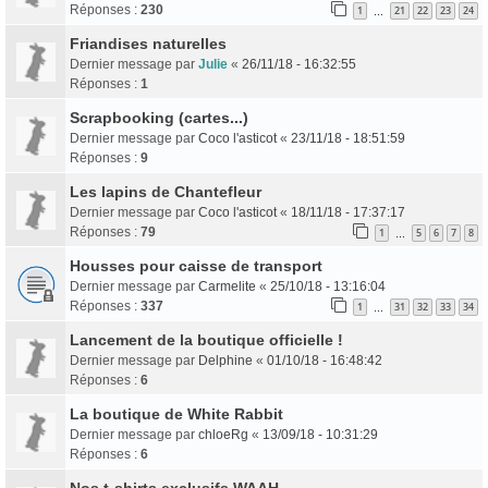
Réponses :
230
1
21
22
23
24
…
Friandises naturelles
Dernier message par
Julie
«
26/11/18 - 16:32:55
Réponses :
1
Scrapbooking (cartes...)
Dernier message par
Coco l'asticot
«
23/11/18 - 18:51:59
Réponses :
9
Les lapins de Chantefleur
Dernier message par
Coco l'asticot
«
18/11/18 - 17:37:17
Réponses :
79
1
5
6
7
8
…
Housses pour caisse de transport
Dernier message par
Carmelite
«
25/10/18 - 13:16:04
Réponses :
337
1
31
32
33
34
…
Lancement de la boutique officielle !
Dernier message par
Delphine
«
01/10/18 - 16:48:42
Réponses :
6
La boutique de White Rabbit
Dernier message par
chloeRg
«
13/09/18 - 10:31:29
Réponses :
6
Nos t-shirts exclusifs WAAH