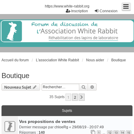
https://www.white-rabbit.org
Inscription
Connexion
Accueil du forum
L'association White Rabbit
Nous aider
Boutique
Boutique
Rechercher
Recherche Avancée
Nouveau Sujet
1
2
Suivant
35 Sujets
Sujets
Vos propositions de ventes
Dernier message par
chloeRg
«
29/08/19 - 20:07:49
Réponses :
140
1
12
13
14
15
…