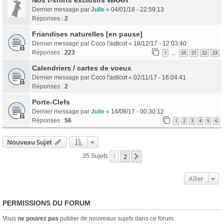
Dernier message par
Julie
«
04/01/18 - 22:59:13
Réponses :
2
Friandises naturelles [en pause]
Dernier message par
Coco l'asticot
«
18/12/17 - 12:03:40
Réponses :
223
1
20
21
22
23
…
Calendriers / cartes de voeux
Dernier message par
Coco l'asticot
«
02/11/17 - 16:04:41
Réponses :
2
Porte-Clefs
Dernier message par
Julie
«
14/08/17 - 00:30:12
Réponses :
56
1
2
3
4
5
6
Nouveau Sujet
1
2
Suivant
35 Sujets
Aller
PERMISSIONS DU FORUM
Vous
ne pouvez pas
publier de nouveaux sujets dans ce forum