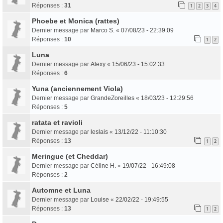
Réponses :
31
1
2
3
4
Phoebe et Monica (rattes)
Dernier message par
Marco S.
«
07/08/23 - 22:39:09
Réponses :
10
1
2
Luna
Dernier message par
Alexy
«
15/06/23 - 15:02:33
Réponses :
6
Yuna (anciennement Viola)
Dernier message par
GrandeZoreilles
«
18/03/23 - 12:29:56
Réponses :
5
ratata et ravioli
Dernier message par
leslais
«
13/12/22 - 11:10:30
Réponses :
13
1
2
Meringue (et Cheddar)
Dernier message par
Céline H.
«
19/07/22 - 16:49:08
Réponses :
2
Automne et Luna
Dernier message par
Louise
«
22/02/22 - 19:49:55
Réponses :
13
1
2