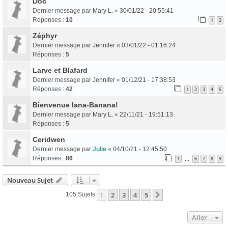
Doc
Dernier message par
Mary L.
«
30/01/22 - 20:55:41
Réponses :
10
1
2
Zéphyr
Dernier message par
Jennifer
«
03/01/22 - 01:16:24
Réponses :
5
Larve et Blafard
Dernier message par
Jennifer
«
01/12/21 - 17:38:53
Réponses :
42
1
2
3
4
5
Bienvenue Iana-Banana!
Dernier message par
Mary L.
«
22/11/21 - 19:51:13
Réponses :
5
Ceridwen
Dernier message par
Julie
«
04/10/21 - 12:45:50
Réponses :
86
1
6
7
8
9
…
Nouveau Sujet
1
2
3
4
5
Suivant
105 Sujets
Aller