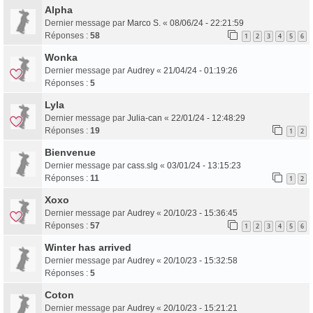
Alpha
Dernier message par
Marco S.
«
08/06/24 - 22:21:59
Réponses :
58
1
2
3
4
5
6
Wonka
Dernier message par
Audrey
«
21/04/24 - 01:19:26
Réponses :
5
Lyla
Dernier message par
Julia-can
«
22/01/24 - 12:48:29
Réponses :
19
1
2
Bienvenue
Dernier message par
cass.slg
«
03/01/24 - 13:15:23
Réponses :
11
1
2
Xoxo
Dernier message par
Audrey
«
20/10/23 - 15:36:45
Réponses :
57
1
2
3
4
5
6
Winter has arrived
Dernier message par
Audrey
«
20/10/23 - 15:32:58
Réponses :
5
Coton
Dernier message par
Audrey
«
20/10/23 - 15:21:21