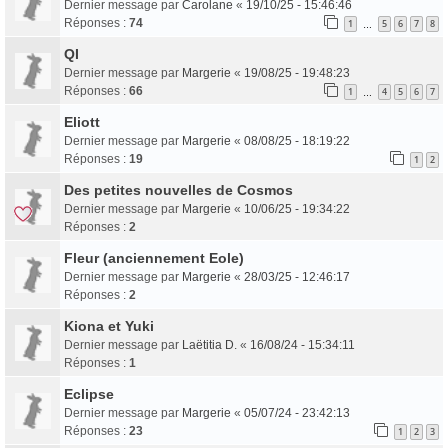
Dernier message par
Carolane
«
19/10/25 - 15:46:46
Réponses :
74
1
5
6
7
8
…
QI
Dernier message par
Margerie
«
19/08/25 - 19:48:23
Réponses :
66
1
4
5
6
7
…
Eliott
Dernier message par
Margerie
«
08/08/25 - 18:19:22
Réponses :
19
1
2
Des petites nouvelles de Cosmos
Dernier message par
Margerie
«
10/06/25 - 19:34:22
Réponses :
2
Fleur (anciennement Eole)
Dernier message par
Margerie
«
28/03/25 - 12:46:17
Réponses :
2
Kiona et Yuki
Dernier message par
Laëtitia D.
«
16/08/24 - 15:34:11
Réponses :
1
Eclipse
Dernier message par
Margerie
«
05/07/24 - 23:42:13
Réponses :
23
1
2
3