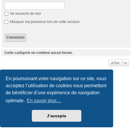
Se souvenir de moi
Masquer ma présence lors de cette session
Cette catégorie ne contient aucun forum.
Aller
Site internet
Accueil du forum
Nous contacter
En poursuivant votre navigation sur ce site, vous
acceptez l’utilisation de cookies vous permettant
Développé par
phpBB
® Forum Software © phpBB Limited
de bénéficier d’une expérience de navigation
Traduction française officielle
©
Qiaeru
Style
we_universal
created by INVENTEA & v12mike
optimale.
En savoir plus…
Confidentialité
|
Conditions
J’accepte