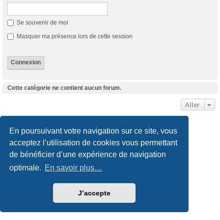
Se souvenir de moi
Masquer ma présence lors de cette session
Cette catégorie ne contient aucun forum.
Aller
Site internet
Accueil du forum
Nous contacter
En poursuivant votre navigation sur ce site, vous
acceptez l’utilisation de cookies vous permettant
Développé par
phpBB
® Forum Software © phpBB Limited
de bénéficier d’une expérience de navigation
Traduction française officielle
©
Qiaeru
Style
we_universal
created by INVENTEA & v12mike
optimale.
En savoir plus…
Confidentialité
|
Conditions
J’accepte