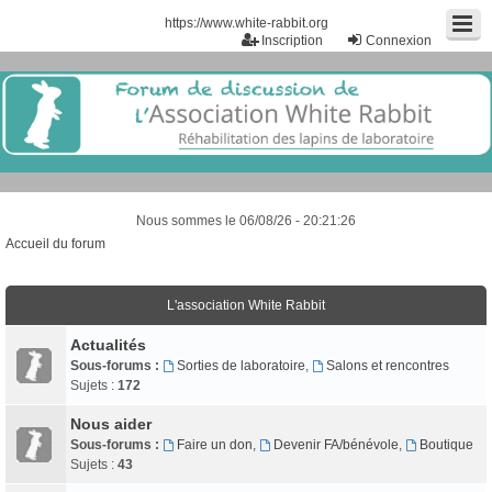
https://www.white-rabbit.org
Inscription
Connexion
Nous sommes le 06/08/26 - 20:21:26
Accueil du forum
L'association White Rabbit
Actualités
Sous-forums :
Sorties de laboratoire
,
Salons et rencontres
Sujets :
172
Nous aider
Sous-forums :
Faire un don
,
Devenir FA/bénévole
,
Boutique
Sujets :
43