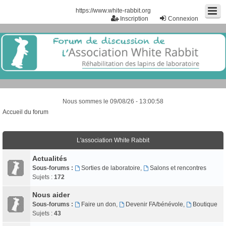
https://www.white-rabbit.org
Inscription
Connexion
Nous sommes le 09/08/26 - 13:00:58
Accueil du forum
L'association White Rabbit
Actualités
Sous-forums :
Sorties de laboratoire
,
Salons et rencontres
Sujets :
172
Nous aider
Sous-forums :
Faire un don
,
Devenir FA/bénévole
,
Boutique
Sujets :
43