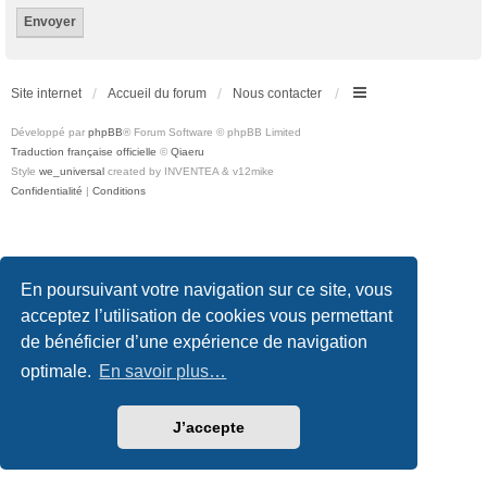
Site internet
Accueil du forum
Nous contacter
Développé par
phpBB
® Forum Software © phpBB Limited
Traduction française officielle
©
Qiaeru
Style
we_universal
created by INVENTEA & v12mike
Confidentialité
|
Conditions
En poursuivant votre navigation sur ce site, vous
acceptez l’utilisation de cookies vous permettant
de bénéficier d’une expérience de navigation
optimale.
En savoir plus…
J’accepte