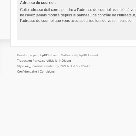
Adresse de courriel :
Cette adresse doit correspondre à l’adresse de courriel associée à vot
ne l’avez jamais modifié depuis le panneau de contrôle de l’utilisateur, i
l’adresse de courriel que vous avez spécifiée lors de votre inscription.
Développé par
phpBB
® Forum Software © phpBB Limited
Traduction française officielle
©
Qiaeru
Style
we_universal
created by INVENTEA & v12mike
Confidentialité
|
Conditions