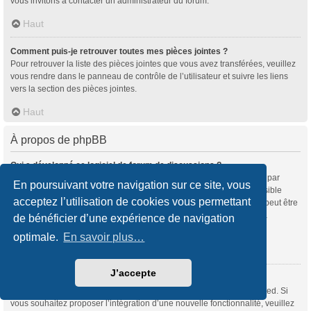
vous invitons à contacter un administrateur du forum.
Haut
Comment puis-je retrouver toutes mes pièces jointes ?
Pour retrouver la liste des pièces jointes que vous avez transférées, veuillez
vous rendre dans le panneau de contrôle de l’utilisateur et suivre les liens
vers la section des pièces jointes.
Haut
À propos de phpBB
Qui a développé ce logiciel de forum de discussions ?
Ce programme (dans sa forme non modifiée) est produit et distribué par
En poursuivant votre navigation sur ce site, vous
phpBB Limited
, qui en est le légitime propriétaire. Il est rendu accessible
acceptez l’utilisation de cookies vous permettant
sous la « Licence Publique Générale GNU version 2 (GPL-2.0) » et peut être
distribué gratuitement. Pour plus d’informations, veuillez consulter la
de bénéficier d’une expérience de navigation
rubrique «
À propos de phpBB
» (en anglais).
optimale.
En savoir plus…
Haut
J’accepte
Pourquoi la fonctionnalité X n’est pas disponible ?
Ce programme a été développé et mis sous licence par phpBB Limited. Si
vous souhaitez proposer l’intégration d’une nouvelle fonctionnalité, veuillez