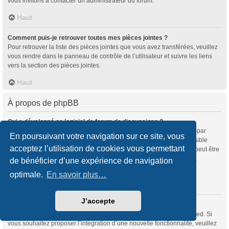
vous invitons à contacter un administrateur du forum.
Haut
Comment puis-je retrouver toutes mes pièces jointes ?
Pour retrouver la liste des pièces jointes que vous avez transférées, veuillez
vous rendre dans le panneau de contrôle de l’utilisateur et suivre les liens
vers la section des pièces jointes.
Haut
À propos de phpBB
Qui a développé ce logiciel de forum de discussions ?
Ce programme (dans sa forme non modifiée) est produit et distribué par
En poursuivant votre navigation sur ce site, vous
phpBB Limited
, qui en est le légitime propriétaire. Il est rendu accessible
acceptez l’utilisation de cookies vous permettant
sous la « Licence Publique Générale GNU version 2 (GPL-2.0) » et peut être
distribué gratuitement. Pour plus d’informations, veuillez consulter la
de bénéficier d’une expérience de navigation
rubrique «
À propos de phpBB
» (en anglais).
optimale.
En savoir plus…
Haut
J’accepte
Pourquoi la fonctionnalité X n’est pas disponible ?
Ce programme a été développé et mis sous licence par phpBB Limited. Si
vous souhaitez proposer l’intégration d’une nouvelle fonctionnalité, veuillez